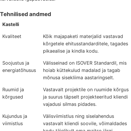
Tehnilised andmed
Kastelli
Kvaliteet
Kõik majapaketi materjalid vastavad
kõrgetele ehitusstandarditele, tagades
pikaealise ja kindla kodu.
Soojustus ja
Välisseinad on ISOVER Standardil, mis
energiatõhusus
hoiab küttekulud madalad ja tagab
mõnusa sisekliima aastaringselt.
Ruumid ja
Vastavalt projektile on ruumide kõrgus
kõrgused
ja suurus täpselt projekteeritud kliendi
vajadusi silmas pidades.
Kujundus ja
Välisviimistlus ning siselahendus
viimistlus
vastavalt kliendi soovile, võimaldades
kodu täielikult oma maitse järgi