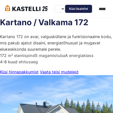
Küsi lisainfot
Kartano / Valkama 172
Kartano 172 on avar, valgusküllane ja funktsionaalne kodu,
mis pakub ajatut disaini, energiatõhusust ja mugavat
elukeskkonda suuremale perele.
172
m² elamispind
5
magamistuba
A
energiaklass
4-8 kuud
ehitusaeg
Küsi hinnapakkumist
Vaata teisi mudeleid