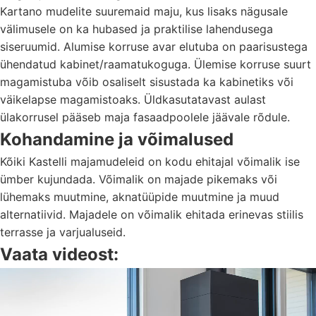
Kartano mudelite suuremaid maju, kus lisaks nägusale
välimusele on ka hubased ja praktilise lahendusega
siseruumid. Alumise korruse avar elutuba on paarisustega
ühendatud kabinet/raamatukoguga. Ülemise korruse suurt
magamistuba võib osaliselt sisustada ka kabinetiks või
väikelapse magamistoaks. Üldkasutatavast aulast
ülakorrusel pääseb maja fasaadpoolele jäävale rõdule.
Kohandamine ja võimalused
Kõiki Kastelli majamudeleid on kodu ehitajal võimalik ise
ümber kujundada. Võimalik on majade pikemaks või
lühemaks muutmine, aknatüüpide muutmine ja muud
alternatiivid. Majadele on võimalik ehitada erinevas stiilis
terrasse ja varjualuseid.
Vaata videost:
Videoesitaja