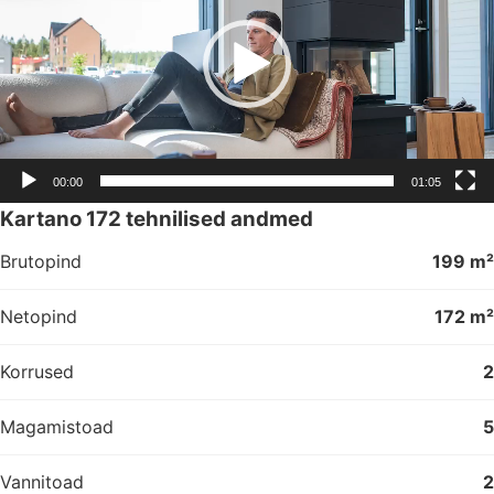
00:00
01:05
Kartano 172 tehnilised andmed
Brutopind
199 m²
Netopind
172 m²
Korrused
2
Magamistoad
5
Vannitoad
2