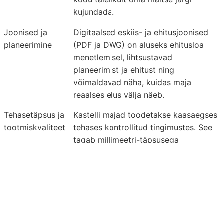
kujundada.
Joonised ja
Digitaalsed eskiis- ja ehitusjoonised
planeerimine
(PDF ja DWG) on aluseks ehitusloa
menetlemisel, lihtsustavad
planeerimist ja ehitust ning
võimaldavad näha, kuidas maja
reaalses elus välja näeb.
Tehasetäpsus ja
Kastelli majad toodetakse kaasaegses
tootmiskvaliteet
tehases kontrollitud tingimustes. See
tagab millimeetri-täpsusega
koostamise, kiire ehituse ja kindla
kvaliteedi igas etapis.