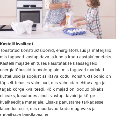
Kastelli kvaliteet
Tõestatud konstruktsioonid, energiatõhusus ja materjalid,
mis tagavad vastupidava ja kindla kodu aastakümneteks.
Kastelli majade ehituses kasutatakse kaasaegseid
energiatõhusaid tehnoloogiaid, mis tagavad madalad
küttekulud ja soojust säilitava kodu. Konstruktsioonid on
täpselt tehases valminud, mis vähendab ehitusaega ja
tagab kõrge kvaliteedi. Kõik majad on loodud pikaks
elueaks, kasutades ainult vastupidavaid ja kõrge
kvaliteediga materjale. Lisaks panustame tarkadesse
lahendustesse, mis muudavad kodu mugavaks ja
turvaliseks igapäevaelus.